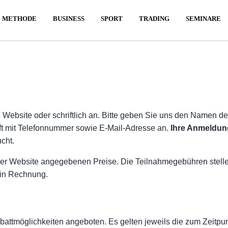
RRENT)
(CURRENT)
(CURRENT)
(CURRENT)
(CURRENT)
(
METHODE
BUSINESS
SPORT
TRADING
SEMINARE
ZA
e Website oder schriftlich an. Bitte geben Sie uns den Namen d
ft mit Telefonnummer sowie E-Mail-Adresse an.
Ihre Anmeldung
cht.
r Website angegebenen Preise. Die Teilnahmegebühren stellen
 in Rechnung.
battmöglichkeiten angeboten. Es gelten jeweils die zum Zeitpu