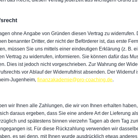
fsrecht
agen ohne Angabe von Gründen diesen Vertrag zu widerrufen. Di
en benannter Dritter, der nicht der Beförderer ist, das erste F
n, müssen Sie uns mittels einer eindeutigen Erklärung (z. B. ein
sen Vertrag zu widerrufen, informieren. Sie können dafür das M
. Dies ist jedoch nicht vorgeschrieben. Zur Wahrung der Widerru
ufsrechts vor Ablauf der Widerrufsfrist absenden. Der Widerruf 
eheim-Jugenheim,
finanzakademie@pro-coaching.de
.
n wir Ihnen alle Zahlungen, die wir von Ihnen erhalten haben, 
ich daraus ergeben, dass Sie eine andere Art der Lieferung al
rzüglich und spätestens binnen vierzehn Tagen ab dem Tag zur
eingegangen ist. Für diese Rückzahlung verwenden wir dasselbe
aben, es sei denn, mit Ihnen wurde ausdrücklich etwas anderes 