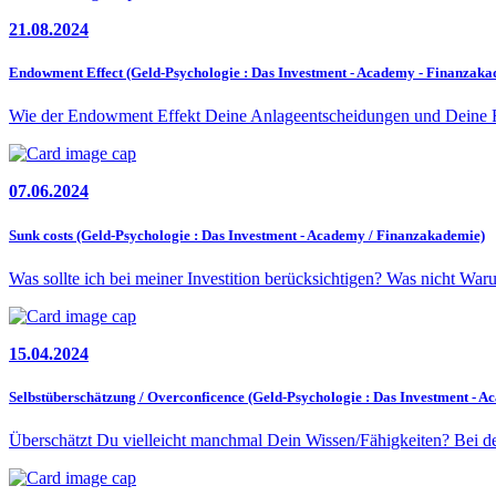
21.08.2024
Endowment Effect (Geld-Psychologie : Das Investment - Academy - Finanzaka
Wie der Endowment Effekt Deine Anlageentscheidungen und Deine Re
07.06.2024
Sunk costs (Geld-Psychologie : Das Investment - Academy / Finanzakademie)
Was sollte ich bei meiner Investition berücksichtigen? Was nicht War
15.04.2024
Selbstüberschätzung / Overconficence (Geld-Psychologie : Das Investment - 
Überschätzt Du vielleicht manchmal Dein Wissen/Fähigkeiten? Bei de