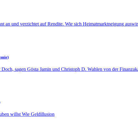
skant an und verzichtet auf Rendite. Wie sich Heimatmarktneigung auswir
emie)
der? Doch, sagen Gösta Jamin und Christoph D. Wahlen von der Finanza
)
uben willst Wie Geldillusion