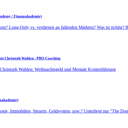
Academy / Finanzakademie)
in? Long-Only vs. verdienen an fallenden Märkten? Was ist richtig? Be
mit Christoph Wahlen - PRO Coaching
t Christoph Wahlen: Weihnachtsgeld und Mentale Kontenführung
nzakademie)
logie, Immobilien, Steuern, Geldsystem, usw.? Unterliegt nur "The D