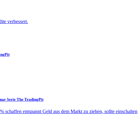
te verbessert.
ingPit
nar Serie The TradingPit
 schaffen entspannt Geld aus dem Markt zu ziehen, sollte einschalten