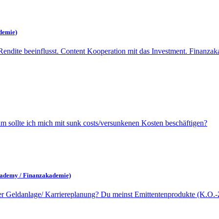
demie)
ndite beeinflusst. Content Kooperation mit das Investment. Finanz
um sollte ich mich mit sunk costs/versunkenen Kosten beschäftigen?
Academy / Finanzakademie)
r Geldanlage/ Karriereplanung? Du meinst Emittentenprodukte (K.O.-Ze