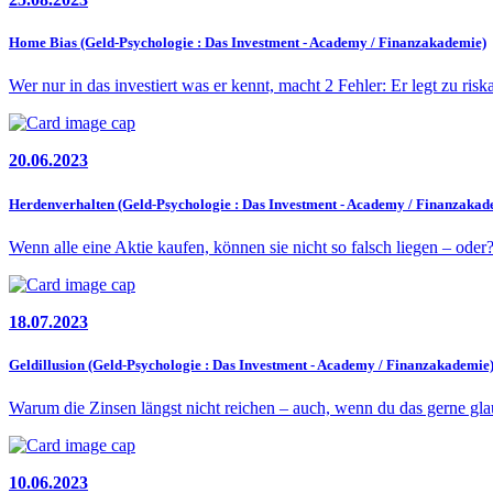
Home Bias (Geld-Psychologie : Das Investment - Academy / Finanzakademie)
Wer nur in das investiert was er kennt, macht 2 Fehler: Er legt zu ri
20.06.2023
Herdenverhalten (Geld-Psychologie : Das Investment - Academy / Finanzakad
Wenn alle eine Aktie kaufen, können sie nicht so falsch liegen – o
18.07.2023
Geldillusion (Geld-Psychologie : Das Investment - Academy / Finanzakademie
Warum die Zinsen längst nicht reichen – auch, wenn du das gerne gla
10.06.2023