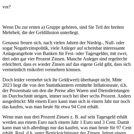
vor?
Wenn Du zur ersten a) Gruppe gehören, sind Sie Teil der breiten
Mehrheit, die der Geldillusion unterliegt.
Genauso freuen sich, nach vielen Jahren der Niedrig-, Null- oder
sogar Negativzinspolitik, viele Anleger auf scheinbar interessante
Anlageangebote von Banken für Fest- oder Tagesgelder, mit zwei,
drei oder gar vier Prozent Zinsen. Manche Anleger sind regelrecht
erleichtert, dass es wieder Zinsen auf das eigene Geld gibt, dass sich
vermeintlich risikofrei vermehren können.
Doch leider vermehrt sich ihr Geld(wert) überhaupt nicht. Mitte
2023 liegt die von den Statistikämtern ermittelte Inflationsrate, d.h.
der Prozentsatz um den die Preise aller Waren und Dienstleistungen
im Durchschnitt steigen, immer noch bei über sechs Prozent. Anders
ausgedrückt: Mit einem Euro kann man sich in einem Jahr nur noch
das kaufen, was man heute für etwa 94 Cent erhält.
Wenn man nun drei Prozent Zinsen z. B. auf sein Tagesgeld erhält
werden aus einem Euro nach einem Jahr 1 Euro und 3 Cent. Damit
kann man sich allerdings nur das kaufen, was man heute für 97 Cent
erhält. Real, d.h. unter Berücksichtigung der Zinsen, bringt einem