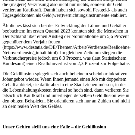
die (magere) Verzinsung also nicht nur nichts, sondern ihr Geld
verliert an Kaufkraft. Damit haben sich sowohl Festgeld- als auch
Tagesgeldkonten als Geld(wert)vernichtungsinstrumente etabliert.
Ähnliches lässt sich bei der Entwicklung der Löhne und Gehälter
beobachten: Im ersten Quartal 2023 konnten sich die Menschen in
Deutschland über einen Anstieg der Nominallöhne um 5,6 Prozent
gegenüber dem Vorjahr freuen
(https://www.destatis.de/DE/Themen/Arbeit/Verdienste/Realloehne-
Nettoverdienste/_inhalt.html). Im gleichen Zeitraum stiegen die
Verbraucherpreise jedoch um 8,3 Prozent, was (laut Statistischem
Bundesamt) einen Reallohnverlust von 2,3 Prozent zur Folge hatte.
Die Geldillusion spiegelt sich auch bei einem scheinbar lukrativen
Jobangebot wieder. Wenn Ihnen jemand einen Job mit doppeltem
Gehalt anbietet, sie dafür aber in eine Stadt ziehen müssen, in der
die Lebenshaltungskosten dreimal so hoch sind, dann verlieren Sie
tatsächlich Kaufkraft und unterliegen derselben Geldillusion wie in
den obigen Beispielen. Sie orientieren sich nur an Zahlen und nicht
an dem realen Wert des Geldes.
Unser Gehirn stellt uns eine Falle – die Geldillusion