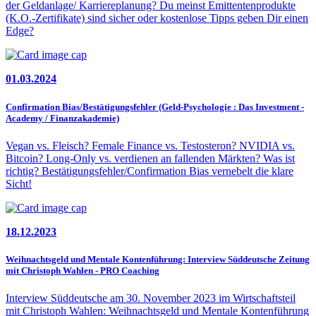
der Geldanlage/ Karriereplanung? Du meinst Emittentenprodukte
(K.O.-Zertifikate) sind sicher oder kostenlose Tipps geben Dir einen
Edge?
01.03.2024
Confirmation Bias/Bestätigungsfehler (Geld-Psychologie : Das Investment -
Academy / Finanzakademie)
Vegan vs. Fleisch? Female Finance vs. Testosteron? NVIDIA vs.
Bitcoin? Long-Only vs. verdienen an fallenden Märkten? Was ist
richtig? Bestätigungsfehler/Confirmation Bias vernebelt die klare
Sicht!
18.12.2023
Weihnachtsgeld und Mentale Kontenführung: Interview Süddeutsche Zeitung
mit Christoph Wahlen - PRO Coaching
Interview Süddeutsche am 30. November 2023 im Wirtschaftsteil
mit Christoph Wahlen: Weihnachtsgeld und Mentale Kontenführung