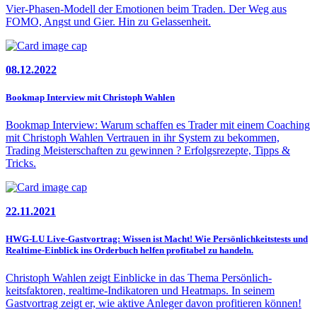
Vier-Phasen-Modell der Emotionen beim Traden. Der Weg aus
FOMO, Angst und Gier. Hin zu Gelassenheit.
08.12.2022
Bookmap Interview mit Christoph Wahlen
Bookmap Interview: Warum schaffen es Trader mit einem Coaching
mit Christoph Wahlen Vertrauen in ihr System zu bekommen,
Trading Meisterschaften zu gewinnen ? Erfolgsrezepte, Tipps &
Tricks.
22.11.2021
HWG-LU Live-Gastvortrag: Wissen ist Macht! Wie Persön­lichkeits­tests und
Realtime-Einblick ins Orderbuch helfen profitabel zu handeln.
Christoph Wahlen zeigt Einblicke in das Thema Persönlich­
keitsfaktoren, realtime-Indikatoren und Heatmaps. In seinem
Gastvortrag zeigt er, wie aktive Anleger davon profitieren können!