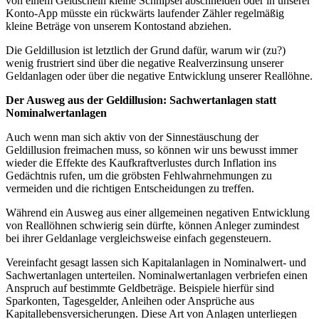
von einem Geldschein kleine Schnipsel abschneiden oder in unserer
Konto-App müsste ein rückwärts laufender Zähler regelmäßig
kleine Beträge von unserem Kontostand abziehen.
Die Geldillusion ist letztlich der Grund dafür, warum wir (zu?)
wenig frustriert sind über die negative Realverzinsung unserer
Geldanlagen oder über die negative Entwicklung unserer Reallöhne.
Der Ausweg aus der Geldillusion: Sachwertanlagen statt
Nominalwertanlagen
Auch wenn man sich aktiv von der Sinnestäuschung der
Geldillusion freimachen muss, so können wir uns bewusst immer
wieder die Effekte des Kaufkraftverlustes durch Inflation ins
Gedächtnis rufen, um die gröbsten Fehlwahrnehmungen zu
vermeiden und die richtigen Entscheidungen zu treffen.
Während ein Ausweg aus einer allgemeinen negativen Entwicklung
von Reallöhnen schwierig sein dürfte, können Anleger zumindest
bei ihrer Geldanlage vergleichsweise einfach gegensteuern.
Vereinfacht gesagt lassen sich Kapitalanlagen in Nominalwert- und
Sachwertanlagen unterteilen. Nominalwertanlagen verbriefen einen
Anspruch auf bestimmte Geldbeträge. Beispiele hierfür sind
Sparkonten, Tagesgelder, Anleihen oder Ansprüche aus
Kapitallebensversicherungen. Diese Art von Anlagen unterliegen