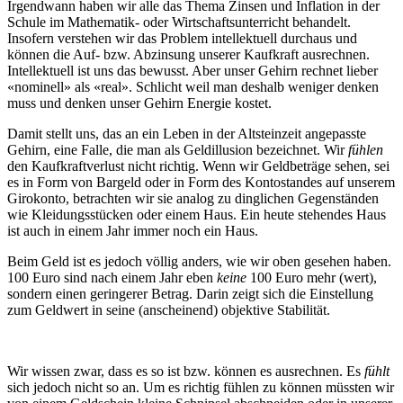
Irgendwann haben wir alle das Thema Zinsen und Inflation in der
Schule im Mathematik- oder Wirtschaftsunterricht behandelt.
Insofern verstehen wir das Problem intellektuell durchaus und
können die Auf- bzw. Abzinsung unserer Kaufkraft ausrechnen.
Intellektuell ist uns das bewusst. Aber unser Gehirn rechnet lieber
«nominell» als «real». Schlicht weil man deshalb weniger denken
muss und denken unser Gehirn Energie kostet.
Damit stellt uns, das an ein Leben in der Altsteinzeit angepasste
Gehirn, eine Falle, die man als Geldillusion bezeichnet. Wir
fühlen
den Kaufkraftverlust nicht richtig. Wenn wir Geldbeträge sehen, sei
es in Form von Bargeld oder in Form des Kontostandes auf unserem
Girokonto, betrachten wir sie analog zu dinglichen Gegenständen
wie Kleidungsstücken oder einem Haus. Ein heute stehendes Haus
ist auch in einem Jahr immer noch ein Haus.
Beim Geld ist es jedoch völlig anders, wie wir oben gesehen haben.
100 Euro sind nach einem Jahr eben
keine
100 Euro mehr (wert),
sondern einen geringerer Betrag. Darin zeigt sich die Einstellung
zum Geldwert in seine (anscheinend) objektive Stabilität.
Wir wissen zwar, dass es so ist bzw. können es ausrechnen. Es
fühl
t
sich jedoch nicht so an. Um es richtig fühlen zu können müssten wir